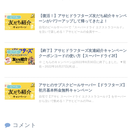
【復活！】アサヒドラフターズ友だち紹介キャンペ
ビール
ーンがパワーアップして帰ってきたよ！
自宅のビールサーバーで『スーパードライ エクストラコールド』
を注いで楽しめる！アサヒビールの会員サー...
【終了】アサヒドラフターズ友達紹介キャンペーン
ビール
クーポンコードの使い方【スーパードライ2ℓ】
※ こちらのキャンペーンは2022年6月30日に終了しました。▼現
在～2022年10月27日(木)ま...
アサヒのサブスクビールサーバー【ドラフターズ】
ビール
初月基本料金無料キャンペーン
自宅で【アサヒ スーパードライ エクストラコールド】をサーバー
から注いで飲める！アサヒビールのThe...
コメント