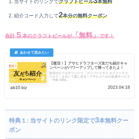
3
当サイトのリンクで
クラフトビール
本無料
2
紹介コード入力して
本分の無料クーポン
５
「無料」
合計
本のクラフトビールが
です！
【復活！】アサヒドラフターズ友だち紹介キャ
ンペーンがパワーアップして帰ってきたよ！
自宅のビールサーバーで『スーパードライ エクストラコ
ールド』を注いで楽しめる！アサヒビールの会員サービス
「THE DRA...
2023.04.18
ab10.biz
3
特典１: 当サイトのリンク限定で
本無料クー
ポン