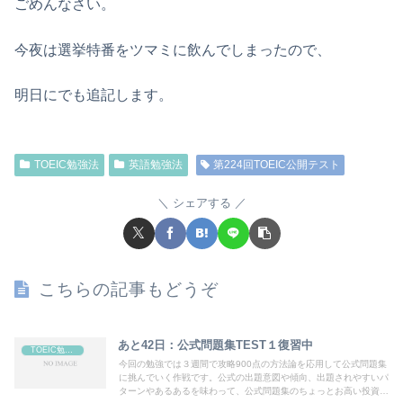
ごめんなさい。
今夜は選挙特番をツマミに飲んでしまったので、
明日にでも追記します。
TOEIC勉強法
英語勉強法
第224回TOEIC公開テスト
シェアする
こちらの記事もどうぞ
あと42日：公式問題集TEST１復習中
TOEIC勉強法
今回の勉強では３週間で攻略900点の方法論を応用して公式問題集
に挑んでいく作戦です。公式の出題意図や傾向、出題されやすいパ
ターンやあるあるを味わって、公式問題集のちょっとお高い投資費