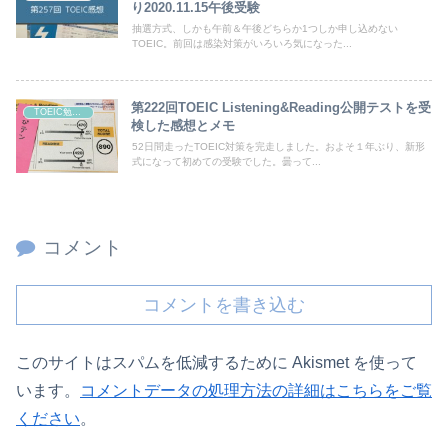
り2020.11.15午後受験
抽選方式、しかも午前＆午後どちらか1つしか申し込めない
TOEIC。前回は感染対策がいろいろ気になった...
第222回TOEIC Listening&Reading公開テストを受
TOEIC勉強法
検した感想とメモ
52日間走ったTOEIC対策を完走しました。およそ１年ぶり、新形
式になって初めての受験でした。曇って...
コメント
コメントを書き込む
このサイトはスパムを低減するために Akismet を使って
います。
コメントデータの処理方法の詳細はこちらをご覧
ください
。