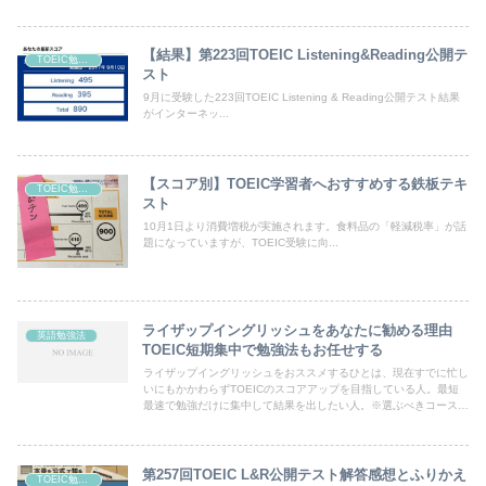
用を回収します。
【結果】第223回TOEIC Listening&Reading公開テ
TOEIC勉強法
スト
9月に受験した223回TOEIC Listening & Reading公開テスト結果
がインターネッ...
【スコア別】TOEIC学習者へおすすめする鉄板テキ
TOEIC勉強法
スト
10月1日より消費増税が実施されます。食料品の「軽減税率」が話
題になっていますが、TOEIC受験に向...
ライザップイングリッシュをあなたに勧める理由
英語勉強法
TOEIC短期集中で勉強法もお任せする
ライザップイングリッシュをおススメするひとは、現在すでに忙し
いにもかかわらずTOEICのスコアアップを目指している人。最短
最速で勉強だけに集中して結果を出したい人。※選ぶべきコースは
「TOEICスコアアップコース」だけです。数あるプライベートレ
ッスンからRizapEnglishを選ぶべき人、向いている人を解説しま
す。
第257回TOEIC L&R公開テスト解答感想とふりかえ
TOEIC勉強法