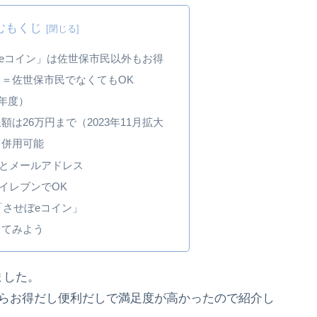
むもくじ
eコイン」は佐世保市民以外もお得
＝佐世保市民でなくてもOK
5年度）
は26万円まで（2023年11月拡大
と併用可能
とメールアドレス
イレブンでOK
る「させぼeコイン」
してみよう
ました。
たらお得だし便利だしで満足度が高かったので紹介し