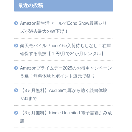
最近の投稿
Amazon新生活セールでEcho Show最新シリー
ズが過去最大の値下げ！
楽天モバイルiPhone16e入荷待ちしなし！在庫
確保する裏技【１円/月で24か月レンタル】
Amazonプライムデー2025のお得キャンペーン
５選！無料体験とポイント還元で祭り
【3ヵ月無料】Audibleで耳から聴く読書体験
7/31まで
【3ヵ月無料】Kindle Unlimited 電子書籍よみ放
題