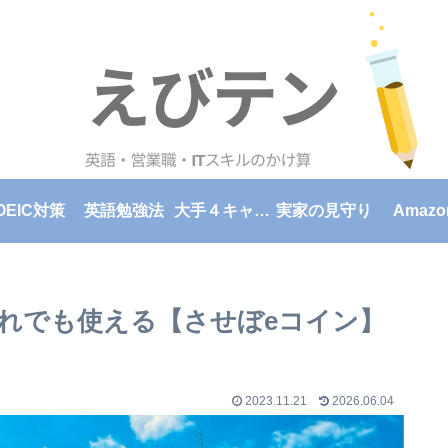
OEIC対策
英語勉強法
大手４キャリア格安スマホプラン料金比較一覧表
実家の見守り
Amazo
だれでも使える【させぼeコイン】
2023.11.21
2026.06.04