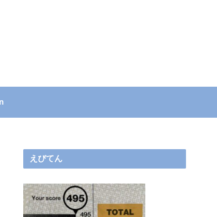
n
えびてん