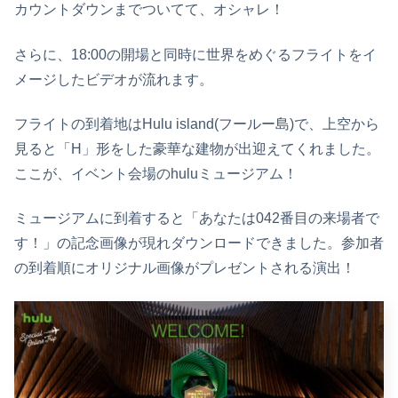
カウントダウンまでついてて、オシャレ！
さらに、18:00の開場と同時に世界をめぐるフライトをイ
メージしたビデオが流れます。
フライトの到着地はHulu island(フールー島)で、上空から
見ると「H」形をした豪華な建物が出迎えてくれました。
ここが、イベント会場のhuluミュージアム！
ミュージアムに到着すると「あなたは042番目の来場者で
す！」の記念画像が現れダウンロードできました。参加者
の到着順にオリジナル画像がプレゼントされる演出！