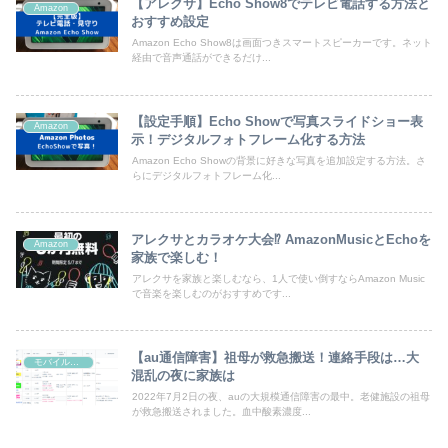
【アレクサ】Echo Show8でテレビ電話する方法と
Amazon
おすすめ設定
Amazon Echo Show8は画面つきスマートスピーカーです。ネット
経由で音声通話ができるだけ...
【設定手順】Echo Showで写真スライドショー表
Amazon
示！デジタルフォトフレーム化する方法
Amazon Echo Showの背景に好きな写真を追加設定する方法。さ
らにデジタルフォトフレーム化...
アレクサとカラオケ大会⁉ AmazonMusicとEchoを
Amazon
家族で楽しむ！
アレクサを家族と楽しむなら、1人で使い倒すならAmazon Music
で音楽を楽しむのがおすすめです...
【au通信障害】祖母が救急搬送！連絡手段は…大
モバイル通信
混乱の夜に家族は
2022年7月2日の夜、auの大規模通信障害の最中。老健施設の祖母
が救急搬送されました。血中酸素濃度...