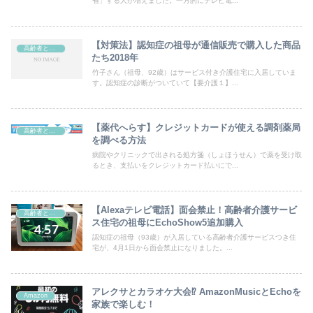
省」する人が増えました。一方的にテレビ電...
【対策法】認知症の祖母が通信販売で購入した商品
高齢者との暮らし
たち2018年
竹子さん（祖母、92歳）はサービス付き介護住宅に入居していま
す。認知症の診断がついていて【要介護１】...
【薬代へらす】クレジットカードが使える調剤薬局
高齢者との暮らし
を調べる方法
病院やクリニックで出される処方箋（しょほうせん）で薬を受け取
るとき、支払いをクレジットカード払いにで...
【Alexaテレビ電話】面会禁止！高齢者介護サービ
高齢者との暮らし
ス住宅の祖母にEchoShow5追加購入
認知症の祖母（93歳）が入居している高齢者介護サービスつき住
宅が、4月1日から面会禁止になりました。...
アレクサとカラオケ大会⁉ AmazonMusicとEchoを
Amazon
家族で楽しむ！