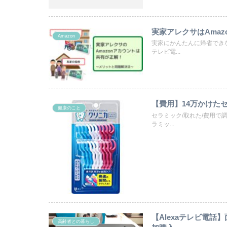
実家アレクサはAma
Amazon
実家にかんたんに帰省でき
テレビ電...
【費用】14万かけた
健康のこと
セラミック/取れた/費用
ラミッ...
【Alexaテレビ電話
高齢者との暮らし