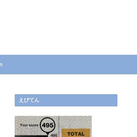
n
えびてん