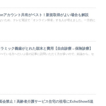
zonアカウント共有がベスト！新規取得がよい場合も解説
ないため、テレビ電話で「オンライン帰省」する人が増えました。一方的に
セラミック義歯がとれた顛末と費用【自由診療→保険診療】
で調べている方へだいぶ昔の記事に訪問いただく方が多いので、結論から。セ
】面会禁止！高齢者介護サービス住宅の祖母にEchoShow5追