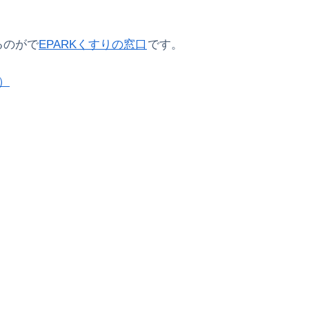
るのがで
EPARKくすりの窓口
です。
）