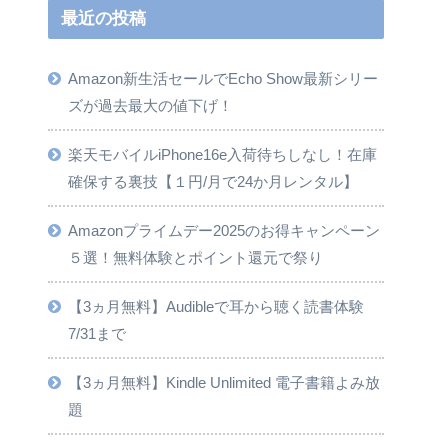
最近の投稿
Amazon新生活セールでEcho Show最新シリー
ズが過去最大の値下げ！
楽天モバイルiPhone16e入荷待ちしなし！在庫
確保する裏技【１円/月で24か月レンタル】
Amazonプライムデー2025のお得キャンペーン
５選！無料体験とポイント還元で祭り
【3ヵ月無料】Audibleで耳から聴く読書体験
7/31まで
【3ヵ月無料】Kindle Unlimited 電子書籍よみ放
題