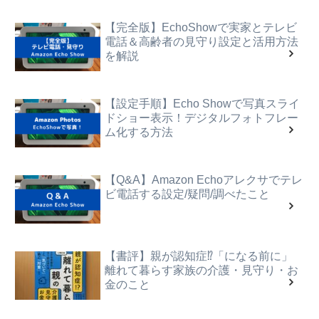
【完全版】EchoShowで実家とテレビ
電話＆高齢者の見守り設定と活用方法
を解説
【設定手順】Echo Showで写真スライ
ドショー表示！デジタルフォトフレー
ム化する方法
【Q&A】Amazon Echoアレクサでテレ
ビ電話する設定/疑問/調べたこと
【書評】親が認知症⁉「になる前に」
離れて暮らす家族の介護・見守り・お
金のこと