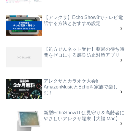
【アレクサ】Echo Show8でテレビ電
話する方法とおすすめ設定
【処方せんネット受付】薬局の待ち時
間をゼロにする感染防止対策アプリ
アレクサとカラオケ大会⁉
AmazonMusicとEchoを家族で楽し
む！
新型EchoShow10は見守り＆高齢者に
やさしいアレクサ端末【大福iMac】